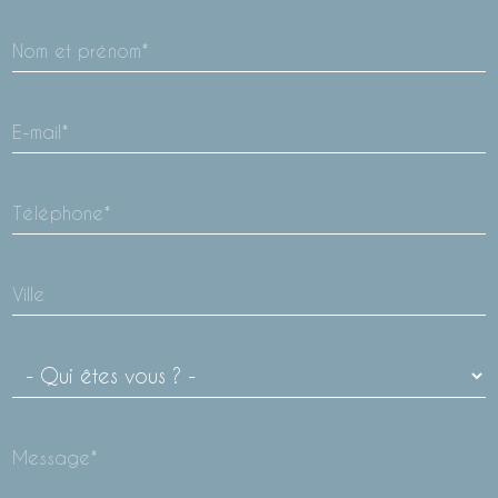
Nom et prénom*
E-mail*
Téléphone*
Ville
Message*