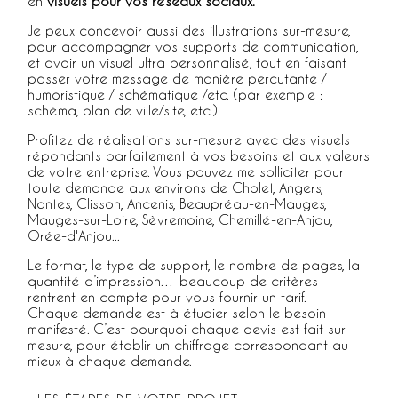
en
visuels pour vos réseaux sociaux.
Je peux concevoir aussi des illustrations sur-mesure,
pour accompagner vos supports de communication,
et avoir un visuel ultra personnalisé, tout en faisant
passer votre message de manière percutante /
humoristique / schématique /etc. (par exemple :
schéma, plan de ville/site, etc.).
Profitez de réalisations sur-mesure avec des visuels
répondants parfaitement à vos besoins et aux valeurs
de votre entreprise. Vous pouvez me solliciter pour
toute demande aux environs de Cholet, Angers,
Nantes, Clisson, Ancenis, Beaupréau-en-Mauges,
Mauges-sur-Loire, Sèvremoine, Chemillé-en-Anjou,
Orée-d'Anjou...
Le format, le type de support, le nombre de pages, la
quantité d’impression… beaucoup de critères
rentrent en compte pour vous fournir un tarif.
Chaque demande est à étudier selon le besoin
manifesté. C’est pourquoi chaque devis est fait sur-
mesure, pour établir un chiffrage correspondant au
mieux à chaque demande.