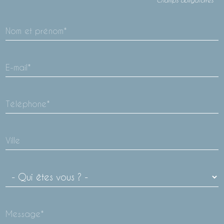
* Champs obligatoires
Nom et prénom*
E-mail*
Téléphone*
Ville
Message*