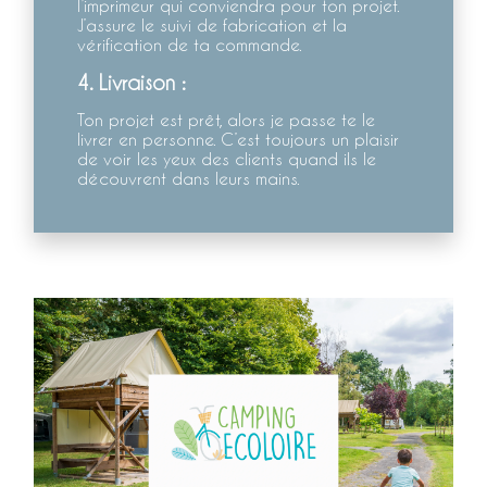
l’imprimeur qui conviendra pour ton projet.
J’assure le suivi de fabrication et la
vérification de ta commande.
4. Livraison :
Ton projet est prêt, alors je passe te le
livrer en personne. C’est toujours un plaisir
de voir les yeux des clients quand ils le
découvrent dans leurs mains.